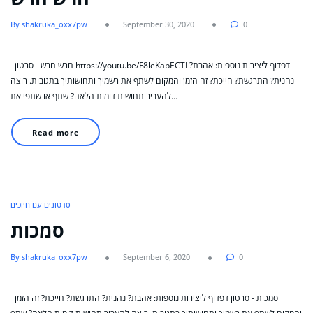
By shakruka_oxx7pw
September 30, 2020
0
חרש חרש - סרטון https://youtu.be/F8leKabECTI דפדוף ליצירות נוספות: אהבת?
נהנית? התרגשת? חייכת? זה הזמן והמקום לשתף את רשמיך ותחושותיך בתגובות. רוצה
להעביר תחושות דומות הלאה? שתף או שתפי את…
Read more
סרטונים עם חיוכים
סמכות
By shakruka_oxx7pw
September 6, 2020
0
סמכות - סרטון דפדוף ליצירות נוספות: אהבת? נהנית? התרגשת? חייכת? זה הזמן