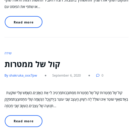
והמקום לשתף את רשמיך ותחושותיך בתגובות. רוצה להעביר תחושות דומות הלאה? שתף
או שתפי את הפוסט עם…
Read more
שירה
קול של ממטרות
By shakruka_oxx7pw
September 6, 2020
0
קוֹל שֶׁל מַמְטֵרוֹת קוֹל שֶׁל מַמְטֵרוֹת מִסְתּוֹבְבוֹתמַרְטִיב לִי אֶת הָאָזְנַיִם.הַשֶּׁמֶשׁ שֶׁלִּי שׁוֹקַעַת
בְּאָדֹםוְאַף שׁוֹטֵר אֵינוֹ שׁוֹלֵל לָהּ רִשָּׁיוֹן.הָעֶצֶב שֶׁבִּי עוֹצֵר בְּיָרֹקוְכָל הַנְּשָׁמָה שֶׁלִּי מִתְפּוֹצֶצֶתמִפְּקַק
תְּנוּעָה שֶׁל עֲצַבִּים.הָעֵשֶׂב שֶׁבִי מְכַסֶּה…
Read more