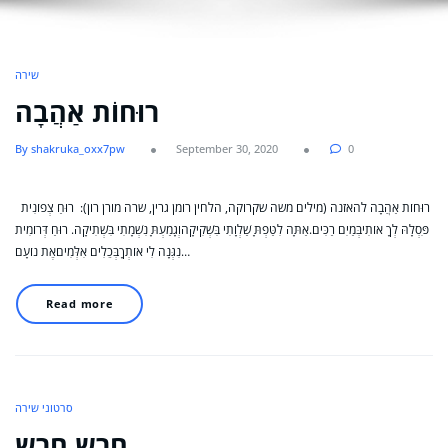
שירה
רוּחוֹת אַהֲבָה
By shakruka_oxx7pw
September 30, 2020
0
רוּחוֹת אַהֲבָה להאזנה (מילים משה שקרוקה, הלחין רומן גרין, שרה מורן רון): רוּחַ צְפוֹנִית
פִּסְלָהּ לְךָ אוֹתִיבְּמַיִם רַכִּים.אַתָּה לִטַּפְתָּ שַׁלְוָתִי בִּשְׁקִיקָהוְגָמַעְתָּ נִשְׁמָתִי בִּשְׁתִיקָה. רוּחַ דְּרוֹמִית
נִגְּנָה לִי אוֹתְךָבְּכֵלִים אִלְּמִיםאֶת נוֹעָם…
Read more
סרטוני שירה
חרש חרש